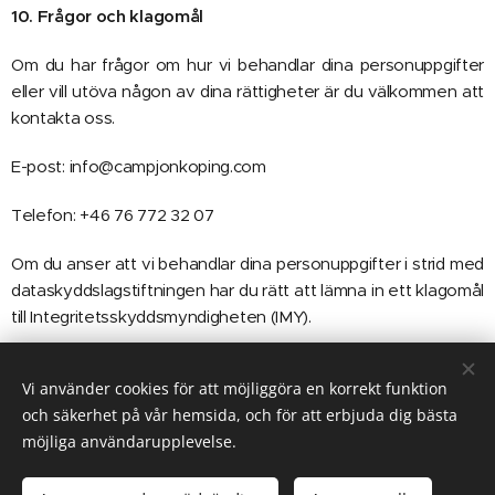
10. Frågor och klagomål
Om du har frågor om hur vi behandlar dina personuppgifter
eller vill utöva någon av dina rättigheter är du välkommen att
kontakta oss.
E-post: info@campjonkoping.com
Telefon: +46 76 772 32 07
Om du anser att vi behandlar dina personuppgifter i strid med
dataskyddslagstiftningen har du rätt att lämna in ett klagomål
till Integritetsskyddsmyndigheten (IMY).
Vi använder cookies för att möjliggöra en korrekt funktion
och säkerhet på vår hemsida, och för att erbjuda dig bästa
© Copyright 2020-2026 Camp Jönköping
möjliga användarupplevelse.
info@campjonkoping.com
+46 76-772 32 07