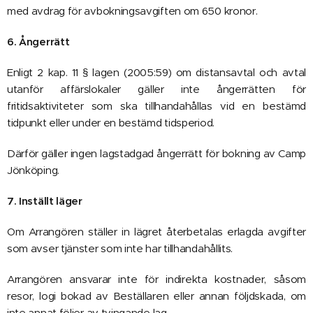
med avdrag för avbokningsavgiften om 650 kronor.
6. Ångerrätt
Enligt 2 kap. 11 § lagen (2005:59) om distansavtal och avtal
utanför affärslokaler gäller inte ångerrätten för
fritidsaktiviteter som ska tillhandahållas vid en bestämd
tidpunkt eller under en bestämd tidsperiod.
Därför gäller ingen lagstadgad ångerrätt för bokning av Camp
Jönköping.
7. Inställt läger
Om Arrangören ställer in lägret återbetalas erlagda avgifter
som avser tjänster som inte har tillhandahållits.
Arrangören ansvarar inte för indirekta kostnader, såsom
resor, logi bokad av Beställaren eller annan följdskada, om
inte annat följer av tvingande lag.