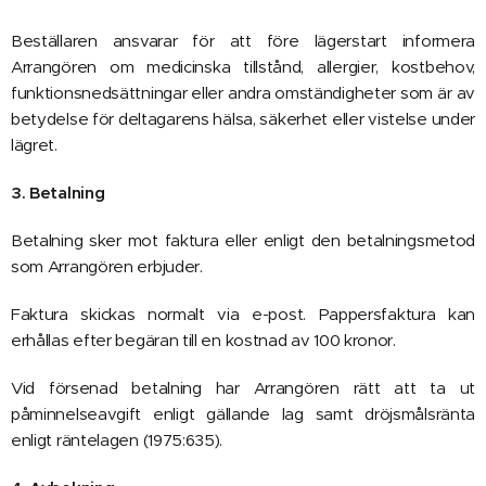
Beställaren ansvarar för att före lägerstart informera
Arrangören om medicinska tillstånd, allergier, kostbehov,
funktionsnedsättningar eller andra omständigheter som är av
betydelse för deltagarens hälsa, säkerhet eller vistelse under
lägret.
3. Betalning
Betalning sker mot faktura eller enligt den betalningsmetod
som Arrangören erbjuder.
Faktura skickas normalt via e-post. Pappersfaktura kan
erhållas efter begäran till en kostnad av 100 kronor.
Vid försenad betalning har Arrangören rätt att ta ut
påminnelseavgift enligt gällande lag samt dröjsmålsränta
enligt räntelagen (1975:635).